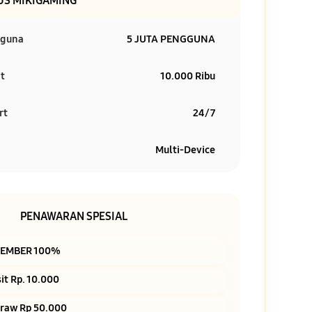
US MIKIGAMING
gguna
5 JUTA PENGGUNA
t
10.000 Ribu
rt
24/7
Multi-Device
PENAWARAN SPESIAL
EMBER 100%
it Rp. 10.000
raw Rp 50.000